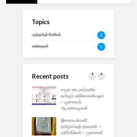
Topics
பழந்தமிழர் போரியல்
1
கவிதைகள்
1
Recent posts
ிழர் அறிவுத்
சமூக ஊடகங்களில்
ச
ள் என்ற
தமிழும் எதிர்காலவியலும்
த
ல் சிறப்புரை
– முனைவர்
உ
னார் பேராசிரியர்
ஆ.மணவழகன்
ம
வழகன்
ஆ
இணையவெளி:
ிழர் வாழ்வியல்
தமிழாய்வுத் தரவுகள் –
த
க்கூடத்தைப்
மதிப்பீடுகள் – முனைவர்
வ