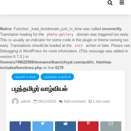
Notice
: Function _load_textdomain_just_in_time was called
incorrectly
.
Translation loading for the
domain was triggered too early.
photo-gallery
This is usually an indicator for some code in the plugin or theme running too
early. Translations should be loaded at the
action or later. Please see
init
Debugging in WordPress
for more information. (This message was added in
version 6.7.0.) in
/home/u749622589/domains/thamizhiyal.com/public_html/wp-
includes/functions.php
on line
6170
ஆவணப் படங்கள்
பழந்தமிழர் வாழ்வியல்
பழந்தமிழர் வாழ்வியல்
admin
06/12/2018
Add comment
1 min read