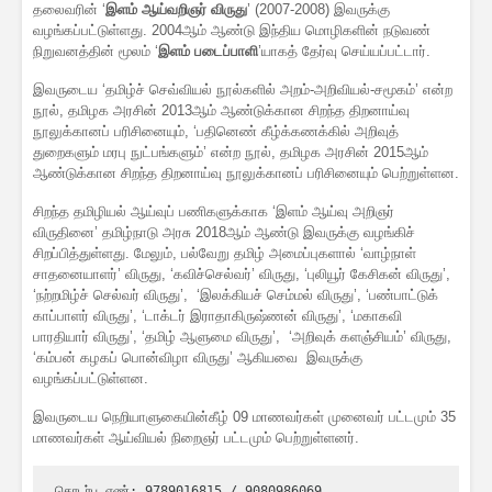
தலைவரின் ‘
இளம் ஆய்வறிஞர் விருது
’ (2007-2008) இவருக்கு
வழங்கப்பட்டுள்ளது. 2004ஆம் ஆண்டு இந்திய மொழிகளின் நடுவண்
நிறுவனத்தின் மூலம் ‘
இளம் படைப்பாளி
’யாகத் தேர்வு செய்யப்பட்டார்.
இவருடைய ‘தமிழ்ச் செவ்வியல் நூல்களில் அறம்-அறிவியல்-சமூகம்’ என்ற
நூல், தமிழக அரசின் 2013ஆம் ஆண்டுக்கான சிறந்த திறனாய்வு
நூலுக்கானப் பரிசினையும், ‘பதினெண் கீழ்க்கணக்கில் அறிவுத்
துறைகளும் மரபு நுட்பங்களும்’ என்ற நூல், தமிழக அரசின் 2015ஆம்
ஆண்டுக்கான சிறந்த திறனாய்வு நூலுக்கானப் பரிசினையும் பெற்றுள்ளன.
சிறந்த தமிழியல் ஆய்வுப் பணிகளுக்காக ‘இளம் ஆய்வு அறிஞர்
விருதினை’ தமிழ்நாடு அரசு 2018ஆம் ஆண்டு இவருக்கு வழங்கிச்
சிறப்பித்துள்ளது. மேலும், பல்வேறு தமிழ் அமைப்புகளால் ‘வாழ்நாள்
சாதனையாளர்’ விருது, ‘கவிச்செல்வர்’ விருது, ‘புலியூர் கேசிகன் விருது’,
‘நற்றமிழ்ச் செல்வர் விருது’, ‘இலக்கியச் செம்மல் விருது’, ‘பண்பாட்டுக்
காப்பாளர் விருது’, ‘டாக்டர் இராதாகிருஷ்ணன் விருது’, ‘மகாகவி
பாரதியார் விருது’, ‘தமிழ் ஆளுமை விருது’, ‘அறிவுக் களஞ்சியம்’ விருது,
‘கம்பன் கழகப் பொன்விழா விருது’ ஆகியவை இவருக்கு
வழங்கப்பட்டுள்ளன.
இவருடைய நெறியாளுகையின்கீழ் 09 மாணவர்கள் முனைவர் பட்டமும் 35
மாணவர்கள் ஆய்வியல் நிறைஞர் பட்டமும் பெற்றுள்ளனர்.
தொடர்பு எண்: 9789016815 / 9080986069
