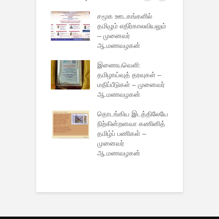
ிழர் அறிவுத்
சமூக ஊடகங்களில்
ச
ள் என்ற
தமிழும் எதிர்காலவியலும்
த
ல் சிறப்புரை
– முனைவர்
உ
னார் பேராசிரியர்
ஆ.மணவழகன்
ம
வழகன்
ஆ
இணையவெளி:
ிழர் வாழ்வியல்
தமிழாய்வுத் தரவுகள் –
த
க்கூடத்தைப்
மதிப்பீடுகள் – முனைவர்
வ
யிட்ட மொரீசிஸ்
ஆ.மணவழகன்
ம
ன் மேனாள்
ஆ
 குடியரசுத்
தொடங்கிய இடத்திலேயே
்
நிற்கின்றனவா கணினித்
த
தமிழ்ப் பணிகள் –
(
னேசியாவில்
முனைவர்
இ
 பயிற்சிப் பள்ளித்
ஆ.மணவழகன்
அ
கம்