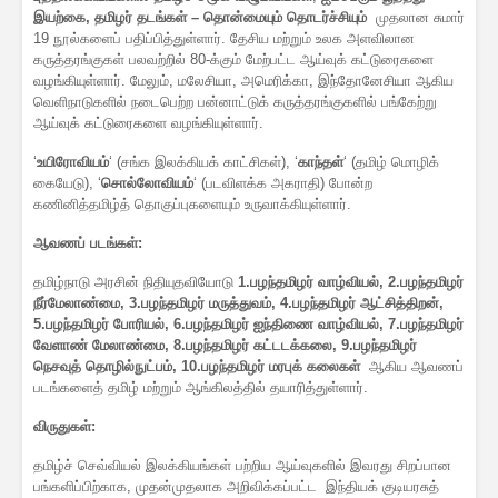
இயற்கை, தமிழர் தடங்கள் – தொன்மையும் தொடர்ச்சியும்
முதலான சுமார்
19 நூல்களைப் பதிப்பித்துள்ளார். தேசிய மற்றும் உலக அளவிலான
கருத்தரங்குகள் பலவற்றில் 80-க்கும் மேற்பட்ட ஆய்வுக் கட்டுரைகளை
வழங்கியுள்ளார். மேலும், மலேசியா, அமெரிக்கா, இந்தோனேசியா ஆகிய
வெளிநாடுகளில் நடைபெற்ற பன்னாட்டுக் கருத்தரங்குகளில் பங்கேற்று
ஆய்வுக் கட்டுரைகளை வழங்கியுள்ளார்.
‘
உயிரோவியம்
‘ (சங்க இலக்கியக் காட்சிகள்), ‘
காந்தள்
‘ (தமிழ் மொழிக்
கையேடு), ‘
சொல்லோவியம்
‘ (படவிளக்க அகராதி) போன்ற
கணினித்தமிழ்த் தொகுப்புகளையும் உருவாக்கியுள்ளார்.
ஆவணப் படங்கள்:
தமிழ்நாடு அரசின் நிதியுதவியோடு
1.பழந்தமிழர் வாழ்வியல், 2.பழந்தமிழர்
நீர்மேலாண்மை, 3.பழந்தமிழர் மருத்துவம், 4.பழந்தமிழர் ஆட்சித்திறன்,
5.பழந்தமிழர் போரியல், 6.பழந்தமிழர் ஐந்திணை வாழ்வியல், 7.பழந்தமிழர்
வேளாண் மேலாண்மை, 8.பழந்தமிழர் கட்டடக்கலை, 9.பழந்தமிழர்
நெசவுத் தொழில்நுட்பம், 10.பழந்தமிழர் மரபுக் கலைகள்
ஆகிய ஆவணப்
படங்களைத் தமிழ் மற்றும் ஆங்கிலத்தில் தயாரித்துள்ளார்.
விருதுகள்:
தமிழ்ச் செவ்வியல் இலக்கியங்கள் பற்றிய ஆய்வுகளில் இவரது சிறப்பான
பங்களிப்பிற்காக, முதன்முதலாக அறிவிக்கப்பட்ட இந்தியக் குடியரசுத்