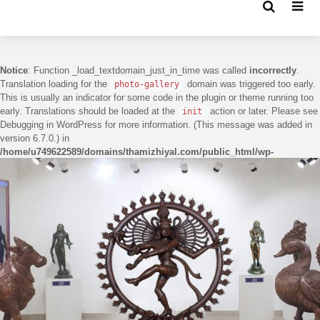
Notice
: Function _load_textdomain_just_in_time was called
incorrectly
.
Translation loading for the
domain was triggered too early.
photo-gallery
This is usually an indicator for some code in the plugin or theme running too
early. Translations should be loaded at the
action or later. Please see
init
Debugging in WordPress
for more information. (This message was added in
version 6.7.0.) in
/home/u749622589/domains/thamizhiyal.com/public_html/wp-
includes/functions.php
on line
6170