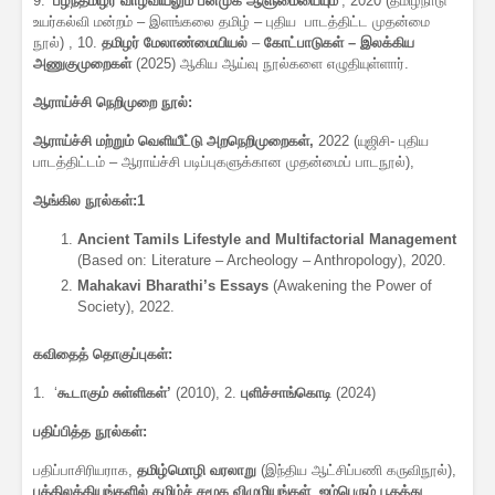
9. ‘
பழந்தமிழர் வாழ்வியலும் பன்முக ஆளுமையையும்
’, 2020 (தமிழ்நாடு
உயர்கல்வி மன்றம் – இளங்கலை தமிழ் – புதிய பாடத்திட்ட முதன்மை
நூல்) , 10.
தமிழர் மேலாண்மையியல்
–
கோட்பாடுகள் – இலக்கிய
அணுகுமுறைகள்
(2025) ஆகிய ஆய்வு நூல்களை எழுதியுள்ளார்.
ஆராய்ச்சி நெறிமுறை நூல்:
ஆராய்ச்சி மற்றும் வெளியீட்டு அறநெறிமுறைகள்,
2022 (யுஜிசி- புதிய
பாடத்திட்டம் – ஆராய்ச்சி படிப்புகளுக்கான முதன்மைப் பாடநூல்),
ஆங்கில நூல்கள்:1
Ancient Tamils Lifestyle and Multifactorial Management
(Based on: Literature – Archeology – Anthropology), 2020.
Mahakavi Bharathi’s Essays
(Awakening the Power of
Society), 2022.
கவிதைத் தொகுப்புகள்:
1. ‘
கூடாகும் சுள்ளிகள்’
(2010), 2.
புளிச்சாங்கொடி
(2024)
பதிப்பித்த நூல்கள்:
பதிப்பாசிரியராக,
தமிழ்மொழி வரலாறு
(இந்திய ஆட்சிப்பணி கருவிநூல்),
புத்திலக்கியங்களில் தமிழ்ச் சமூக விழுமியங்கள்
,
ஐம்பெரும் பூதத்து