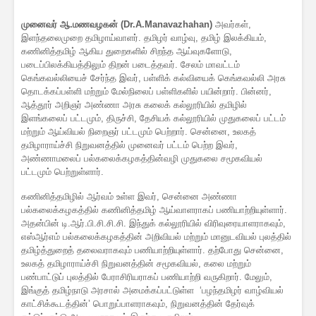
முனைவர் ஆ.மணவழகன் (Dr.A.Manavazhahan)
அவர்கள்,
இளந்தலைமுறை தமிழாய்வாளர். தமிழர் வாழ்வு, தமிழ் இலக்கியம்,
கணினித்தமிழ் ஆகிய துறைகளில் சிறந்த ஆய்வுகளோடு,
படைப்பிலக்கியத்திலும் திறன் படைத்தவர். சேலம் மாவட்டம்
கெங்கவல்லியைச் சேர்ந்த இவர், பள்ளிக் கல்வியைக் கெங்கவல்லி அரசு
தொடக்கப்பள்ளி மற்றும் மேல்நிலைப் பள்ளிகளில் பயின்றார். பின்னர்,
ஆத்தூர் அறிஞர் அண்ணா அரசு கலைக் கல்லூரியில் தமிழில்
இளங்கலைப் பட்டமும், திருச்சி, தேசியக் கல்லூரியில் முதுகலைப் பட்டம்
மற்றும் ஆய்வியல் நிறைஞர் பட்டமும் பெற்றார். சென்னை, உலகத்
தமிழாராய்ச்சி நிறுவனத்தில் முனைவர் பட்டம் பெற்ற இவர்,
அண்ணாமலைப் பல்கலைக்கழகத்தின்வழி முதுகலை சமூகவியல்
பட்டமும் பெற்றுள்ளார்.
கணினித்தமிழில் ஆர்வம் உள்ள இவர், சென்னை அண்ணா
பல்கலைக்கழகத்தில் கணினித்தமிழ் ஆய்வாளராகப் பணியாற்றியுள்ளார்.
அதன்பின் டி.ஆர்.பி.சி.சி.சி. இந்துக் கல்லூரியில் விரிவுரையாளராகவும்,
எஸ்ஆர்எம் பல்கலைக்கழகத்தின் அறிவியல் மற்றும் மானுடவியல் புலத்தில்
தமிழ்த்துறைத் தலைவராகவும் பணியாற்றியுள்ளார். தற்போது சென்னை,
உலகத் தமிழாராய்ச்சி நிறுவனத்தின் சமூகவியல், கலை மற்றும்
பண்பாட்டுப் புலத்தில் பேராசிரியராகப் பணியாற்றி வருகிறார். மேலும்,
இங்குத் தமிழ்நாடு அரசால் அமைக்கப்பட்டுள்ள ‘பழந்தமிழர் வாழ்வியல்
காட்சிக்கூடத்தின்’ பொறுப்பாளராகவும், நிறுவனத்தின் தேர்வுக்