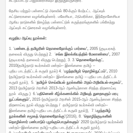
கட்டுப்பாட்டு அலுவலராகவும் இருந்துவருகிறார்.
தேசிய மற்றும் பன்னாட்டு அளவில் 80-க்கும் மேற்பட்ட ஆய்வுக்
கட்டுரைகளை வழங்கியுள்ளார். மலேசியா, அமெரிக்கா, இந்தோனேசியா
ஆகிய நாடுகளில் நிகழ்ந்த பன்னாட்டுக் கருத்தரங்குகளில் பங்கேற்று
ஆய்வுக் கட்டுரைகள் வழங்கியுள்ளார்.
எழுதிய ஆய்வு நூல்கள்:
1. ‘
பண்டைத் தமிழரின் தொலைநோக்குப் பார்வை’,
2005 (குடியரசுத்
தலைவர் விருது பெற்றது) 2. ‘
சங்க இலக்கியத்தில் மேலாண்மை’,
2007
(குடியரசுத் தலைவர் விருது பெற்றது), 3. 3.‘
தொலைநோக்கு’,
2010(தமிழ்நாடு உயர்கல்வி மன்றம்– இளங்கலை தமிழ் –
புதிய பாடத்திட்டக் கருவி நூல்) 4. ‘
பழந்தமிழர் தொழில்நுட்பம்’,
2010
(தமிழ்நாடு உயர்கல்வி மன்றம்– இளங்கலை தமிழ் – புதிய பாடத்திட்டக்
கருவி நூல்), 5. ‘
தமிழ்ச் செவ்வியல் நூல்களில் அறம்-அறிவியல்-சமூகம்’,
2013 (தமிழ்நாடு அரசின் 2013-ஆம் ஆண்டிற்கான சிறந்த திறனாய்வு
நூல் விருது.) 6.’
பதினெண் கீழ்க்கணக்கில் அறிவுத் துறைகளும் மரபு
நுட்பங்களும்’,
2015 (தமிழ்நாடு அரசின் 2015-ஆம் ஆண்டிற்கான சிறந்த
திறனாய்வு நூல் விருது பெற்றது / தமிழ்நாடு உயர்கல்வி மன்றம்–
இளங்கலை தமிழ்–புதிய பாடத்திட்டக் கருவி நூல்)), 7.’
பழந்தமிழ்
நூல்களின் சமூகத் தொலைநோக்கு’
(2016), 8. ‘
தொழிற்குடிகளின்
தொழில்சார் பண்பாடும் புழங்குபொருள்களும்
‘ 2020 (தமிழ்நாடு உயர்கல்வி
மன்றம்–இளங்கலை தமிழ்–புதிய பாடத்திட்டக் கருவி நூல்),