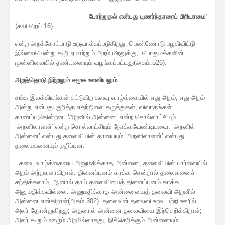
‘
போற்றுதல் என்பது புணர்ந்தாரைப் பிரியாமை’
(கலி.நெய்.16)
என்ற அறக்கோட்பாடு உருவாக்கப்படுகிறது. பெண்ணோடு பழகிவிட்டு
இல்லையென்று கூறி ஏமாற்றும் அறம் மீறலுக்கு, பொதுமக்களின்
முன்னிலையில் தண்டனையும் வழங்கப்பட்டது(அகம்.526).
அறத்தொடு நிற்ற
லும் சமூக உளவியலும்
சங்க இலக்கியங்கள் சுட்டுகிற களவு வாழ்க்கையில் எது அறம், எது அறம்
அன்று என்பது குறித்த எதிர்நிலை கருத்துகள், விவாதங்கள்
காணப்படுகின்றன. ‘அறனில் அன்னை’ என்ற சொல்லாட்சியும்
‘அறனிலாளன்’ என்ற சொல்லாட்சியும் நோக்கவேண்டியவை. ‘அறனில்
அன்னை’ என்பது தலைவியின் தாயையும் ‘அறனிலாளன்’ என்பது
தலைமகனையும் குறிப்பன.
களவு வாழ்க்கையை அனுமதிக்காத அன்னை, தலைவியின் பார்வையில்
அறம் அற்றவளாகிறாள். தினைப்புனம் காக்க சென்றால் தலைவனைச்
சந்திக்கலாம்; ஆனால் தாய் தலைவியைத் தினைப்புனம் காக்க
அனுமதிக்கவில்லை. அனுமதிக்காத அன்னையைத் தலைவி அறனில்
அன்னை என்கிறாள்(அகம்.302). தலைவன் தலைவி உறவு பற்றி ஊரில்
அலர் தோன்றுகிறது; அதனால் அன்னை தலைவியை இற்செறிக்கிறாள்;
அலர் கூறும் ஊரும் அறமில்லாதது; இச்செறிக்கும் அன்னையும்