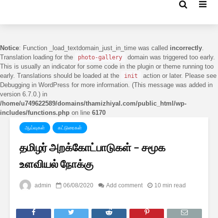
Notice
: Function _load_textdomain_just_in_time was called
incorrectly
.
Translation loading for the
domain was triggered too early.
photo-gallery
This is usually an indicator for some code in the plugin or theme running too
early. Translations should be loaded at the
action or later. Please see
init
Debugging in WordPress
for more information. (This message was added in
version 6.7.0.) in
/home/u749622589/domains/thamizhiyal.com/public_html/wp-
includes/functions.php
on line
6170
ஆய்வுகள்
கட்டுரைகள்
தமிழர் அறக்கோட்பாடுகள் – சமூக
உளவியல் நோக்கு
admin
06/08/2020
Add comment
10 min read