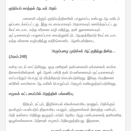
குடும்பம் காத்தல்
ஆடவர் அறம்
மனைவி மற்றும் குடும்பத்தினரின் பாதுகாப்பு என்பது ஆடவரிடம்
ஒப்படைக்கப்பட்டது. இது கடமையாகவும் அறமாகவும் உணர்த்தப்பட்டது.
வேட்டையாட வந்த வீரனை வழி மறித்து, தன் துணையையும்
குட்டிகளையும் பாதுகாப்பாக வைத்துவிட்டு, ஆயுதத்தோடு வேட்டையாட
வந்த வீரனை வழிமறித்து எதிர்கொண்ட ஆண்பன்றியை,
‘
அரும்புழை முடுக்கர் ஆட்குறித்து நின்ற…
(அகம்.248)
என்ற பாடல் காட்டுகிறது. ஒரு மனிதன் தன்மனைவி மக்களைக் காக்க
நினைக்கின்றான். ஓர் ஆண் பன்றி தன் பெண்ணையும் குட்டிகளையும்
காப்பாற்றும் பொருட்டு வீரத்தோடு செயல்படுகிறது. இங்கு அஃறிணை
உயிரின் வாயிலாக ஆடவரின் பொறுப்பும் அறமும் வலியுறுத்தப்படுகிறது.
சமூகக் கட்டமைப்பில் அறத்தின் பங்களிப்பு
நீதியும், நட்பும், இழிசெயல் விலக்கலாகிய நாணும், பிறர்க்கும்
தமக்கும் பயன்படும் திறமாகிய பயனும், நற்குணங்கள் நிறைந்த பண்பும்,
பிறர் தன்மை அறிந்து ஒழுகும் பாடும் ஆகிய ஆறு பண்புகளைத் தனிமனித
ஒழுக்கங்களாக அற்றைச் சமூகம் அறிவுறுத்தியது. இதனை,
நயனும் நண்பும் நாணு நன்கு உடைமையும்