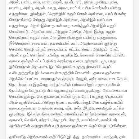
அறன், பண்பு, மாசு, மரன், வறன், நயன், நார், நிறை, முனிவு, புலை,
மாண்பு, அன்பு, அருள், ஊறு, அசை, ஈரம் போன்ற சொற்கள் பயின்று
வந்துள்ளன. இவற்றுள், ‘அறன்இல்’ எனும் சொல் அன்னை, யாய் போன்ற
சொற்களோடு சேர்ந்து அறன்இல் அன்னை, அறன்இல் யாய் என
வந்துள்ளது. அறன் இல்லாத என்பதை உணர்த்தும் அறன்இல் எனும்
சொல்லன்றி, அறனிலாளன், அறனும் அன்றே, அறன் இன்று எனும்
சொற்றொடர்களும் சங்க அக இலக்கியத்துள் பயின்று வந்துள்ளன.
இச்சொற்கள் தலைவன், தலைவியின் ஊர், அஃறிணைகள் குறித்து
செவிலி, தோழி மற்றும் தலைவியால் சுட்டப்படுவன. ஆயினும், அறம்,
அறன் எனும் சொற்கள் பயின்று வருகிற இடங்களைக் கொண்டு மட்டுமே
தலைவனுக்குச் சுட்டப்படுகிற அறத்தை வரையறுத்துவிட முடியாது.
இச்சொற்கள் நேரடியாக இடம்பெறாமல் கருத்து நிலையில் அறம்
வலியுறுத்துகிற இடங்களையும் கருத்தில் கொண்டே தலைவனுக்கான
அறக்கோட்பாட்டை வரையறுக்க முடியும். மேலும், ஒரே வகையான செயல்,
தொடர்புடைய இருவேறு மாந்தர்களின் பார்வையிலும் சமூக உளவியல்
நோக்கிலும் வேறுபட்டு விளங்குவதையும் காணமுடிகிறது. அவ்வகையான
செயல்களுக்குப் பொதுவானவர்களின் (சான்றோர்) கருத்து பெறப்பட்டு
அறம் உறுதிசெய்யப்படுகிறது (எ.கா. உடன்போக்கு). அக வாழ்க்கையில்
தலைவனுக்கான அறத்தை களவு, கற்பு என்ற இருநிலைகளிலும் பார்க்க
முடிகிறது. இவ்விரு நிலைகளிலும் காணப்படும் மாந்தர்களான தலைவன்,
தலைவி, செவிலி, நற்றாய், தோழன், தோழி, வாயில்கள், கண்டோர்
ஆகியோரின் கூற்றுகளின் வழி தலைவனுக்கான அறம் பெறப்படுகின்றன.
தனிமனித அறங்களைக் குறிப்பிடும் இடத்து, தாம்வளம்பட வாழ்தல், தம்