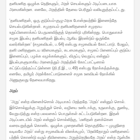
தனிமனித ஒழுக்க நெறிகளும், அறச் செயல்களும் அடிப்படையாக
அமைகின்றன. எனவே, அறத்தின் தேவை பெரிதும் வலியுறுத்தப்பட்டது.
‘தனிமனிதன், ஒரு குடும்பம்-குழு-அரசு போன்றவற்றில் இணைந்தே
செயல்படுகின்றான். சமுதாயம் தனிமனிதனைச் சமுதாய
உறுப்பினனாக்கப் பெருமளவிற்குத் தொண்டு புரிகின்றது. பொதுவாகச்
சமூக இயல்பு தனிமனிதன் இயல்பு ஆகிய இரண்டும் ஒருங்கே
வளர்கின்றன’ (சமூகவியல், ப.64) என்பது சமூகவியல் கோட்பாடு. மேலும்,
தனி மனிதனுடைய உரிமைகளும், கடமைகளும், சமூகப் பிணைப்பும் குடும்ப
இணைப்பும், பழக்க வழக்கங்களும், விருப்பு வெறுப்பு என்னும்
இயல்புகளுமாகிய அனைத்தும் அறத்தின் கோட்பாட்டினால்
கட்டுப்படுத்தப்பட்டுள்ளன (தி.நீ.இ., ப.49) என்பது நோக்கத்தக்கது.
எனவே, தமிழர் அறக்கோட்பாடுகளைச் சமூக உளவியல் நோக்கில்
அணுகுவது தேவையாகிறது.
அறம்
‘அறு’ என்ற வினைச்சொல் அடியாகப் பிறந்ததே ‘அறம்’ என்னும் சொல்.
இச்சொல்லுக்கு அறுத்துச் செல், வழியை உண்டாக்கு, உருவாக்கு, துண்டி,
வேறுபடுத்து என்ற பலவகைப் பொருள்கள் சுட்டப்படுகின்றன. இதன்
அடிப்படையில் அறம் என்னும் சொல்லிற்கு, ‘மனிதன் தனக்கென
வரையறுத்துக் கொண்ட ஒழுக்க முறைகளின் தொகுதியே – முழுநிறை
வடிவமே அறம்’ என்று சமூகவியல் விளக்கமும், ‘பிறவிதோறும் மனிதனைப்
பற்றிக் கொண்டு வரும் தீவினையை அறுத்தெறிவதே அறம்’ என்ற ஆன்மீக