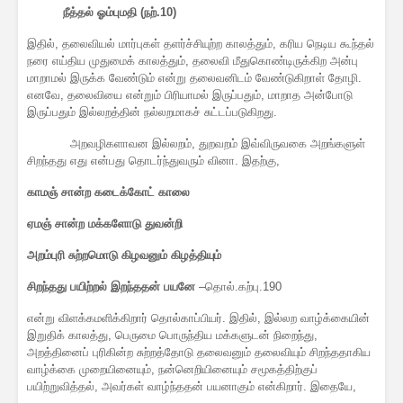
நீத்தல் ஓம்புமதி (நற்.10)
இதில், தலைவியல் மார்புகள் தளர்ச்சியுற்ற காலத்தும், கரிய நெடிய கூந்தல்
நரை எய்திய முதுமைக் காலத்தும், தலைவி மீதுகொண்டிருக்கிற அன்பு
மாறாமல் இருக்க வேண்டும் என்று தலைவனிடம் வேண்டுகிறாள் தோழி.
எனவே, தலைவியை என்றும் பிரியாமல் இருப்பதும், மாறாத அன்போடு
இருப்பதும் இல்லறத்தின் நல்லறமாகச் சுட்டப்படுகிறது.
அறவழிகளாவன இல்லறம், துறவறம் இவ்விருவகை அறங்களுள்
சிறந்தது எது என்பது தொடர்ந்துவரும் வினா. இதற்கு,
காமஞ் சான்ற கடைக்கோட் காலை
ஏமஞ் சான்ற மக்களோடு துவன்றி
அறம்புரி சுற்றமொடு கிழவனும் கிழத்தியும்
சிறந்தது பயிற்றல் இறந்ததன் பயனே
–தொல்.கற்பு.190
என்று விளக்கமளிக்கிறார் தொல்காப்பியர். இதில், இல்லற வாழ்க்கையின்
இறுதிக் காலத்து, பெருமை பொருந்திய மக்களுடன் நிறைந்து,
அறத்தினைப் புரிகின்ற சுற்றத்தோடு தலைவனும் தலைவியும் சிறந்ததாகிய
வாழ்க்கை முறையினையும், நன்னெறியினையும் சமூகத்திற்குப்
பயிற்றுவித்தல், அவர்கள் வாழ்ந்ததன் பயனாகும் என்கிறார். இதையே,