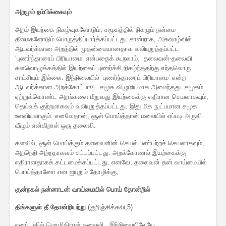
அறமும் நம்பிக்கையும்
அறம் இயற்கை நிகழ்வுகளோடும், சமூகத்தில் நிகழும் நன்மை
தீமைகளோடும் பொருத்திப்பார்க்கப்பட்டது. சான்றாக, அகவாழ்வில்
ஆடவர்க்கான அறத்தில் முதன்மையானதாக வலியுறுத்தப்பட்ட
‘புணர்ந்தாரைப் பிரியாமை’ என்பதைக் கூறலாம். தலைவன்-தலைவி
களவொழுக்கத்தில் இயற்கைப் புணர்ச்சி நிகழ்ந்ததற்கு எந்தவொரு
சாட்சியும் இல்லை. இந்நிலையில் ‘புணர்ந்தாரைப் பிரியாமை’ என்ற
ஆடவர்க்கான அறக்கோட்பாடே சமூக விழுமியமாக அமைந்தது. சமூகம்
ஏற்றுக்கொண்ட அறங்களை மீறுவது இயற்கைக்கு எதிரான செயலாகவும்,
தெய்வக் குற்றமாகவும் வலியுறுத்தப்பட்டது. இது மிக நுட்பமான சமூக
உளவியலாகும். எனவேதான், சூள் பொய்த்தான் மலையில் எப்படி அருவி
வீழும் என்கிறாள் ஒரு தலைவி.
களவில், சூள் பொய்க்கும் தலைவனின் செயல் பண்பற்றச் செயலாகவும்,
அறநெறி அற்றதாகவும் சுட்டப்பட்டது. அறக்கோணல் இயற்கைக்கு
எதிரானதாகக் கட்டமைக்கப்பட்டது. எனவே, தலைவன் தன் வாய்மையில்
பொய்த்தானோ என ஐயுறும் தோழிக்கு,
குன்றகல் நன்னாடன் வாய்மையில் பொய் தோன்றில்
திங்களுள் தீ தோன்றியற்று
(குறிஞ்சிக்கலி,5)
எனப் பதில் மொழிகிறாள் தலைவி. இந்நிலையிலேயே,