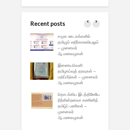
Recent posts
ிழர் அறிவுத்
சமூக ஊடகங்களில்
ச
ள் என்ற
தமிழும் எதிர்காலவியலும்
த
ல் சிறப்புரை
– முனைவர்
உ
னார் பேராசிரியர்
ஆ.மணவழகன்
ம
வழகன்
ஆ
இணையவெளி:
ிழர் வாழ்வியல்
தமிழாய்வுத் தரவுகள் –
த
க்கூடத்தைப்
மதிப்பீடுகள் – முனைவர்
வ
யிட்ட மொரீசிஸ்
ஆ.மணவழகன்
ம
ன் மேனாள்
ஆ
 குடியரசுத்
தொடங்கிய இடத்திலேயே
்
நிற்கின்றனவா கணினித்
த
தமிழ்ப் பணிகள் –
(
னேசியாவில்
முனைவர்
இ
 பயிற்சிப் பள்ளித்
ஆ.மணவழகன்
அ
கம்