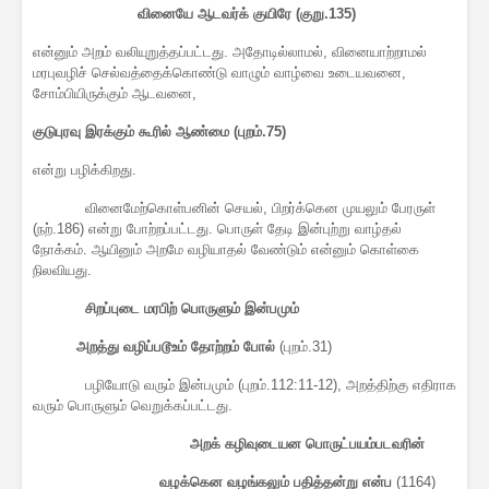
வினையே ஆடவர்க் குயிரே (குறு.135)
என்னும் அறம் வலியுறுத்தப்பட்டது. அதோடில்லாமல், வினையாற்றாமல்
மரபுவழிச் செல்வத்தைக்கொண்டு வாழும் வாழ்வை உடையவனை,
சோம்பியிருக்கும் ஆடவனை,
குடுபுரவு இரக்கும் கூரில் ஆண்மை (புறம்.75)
என்று பழிக்கிறது.
வினைமேற்கொள்பனின் செயல், பிறர்க்கென முயலும் பேரருள்
(நற்.186) என்று போற்றப்பட்டது. பொருள் தேடி இன்புற்று வாழ்தல்
நோக்கம். ஆயினும் அறமே வழியாதல் வேண்டும் என்னும் கொள்கை
நிலவியது.
சிறப்புடை மரபிற் பொருளும் இன்பமும்
அறத்து வழிப்படூஉம் தோற்றம் போல்
(புறம்.31)
பழியோடு வரும் இன்பமும் (புறம்.112:11-12), அறத்திற்கு எதிராக
வரும் பொருளும் வெறுக்கப்பட்டது.
அறக் கழிவுடையன பொருட்பயம்படவரின்
வழக்கென வழங்கலும் பதித்தன்று என்ப
(1164)