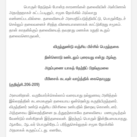
பொருள் தேடுதல் போன்ற காரணங்கள் தலைவியின் அன்பினால்
அறமற்றதாகச் சுட்டப்படினும், சமூக நோக்கில் அவ்வாறு
எண்ணப்படவில்லை. தலைவியைச் அமைதிப்படுத்திவிட்டு, பொருள்தேடச்
செல்லும் தலைவனைச் சிறந்த வினையாளனாகக் காட்டுகிறது சமூகம்.
தான் காதலிக்கும் தலைவியைத் தவறாது மணக்க உறுதி கூறும்
தலைவனொருவன்,
விருந்துண்டு எஞ்சிய மிச்சில் பெருந்தகை
நின்னொடு உண்டலும் புரைவது என்று ஆங்கு
அறம்புணை யாகத் தேற்றிப் பிறங்குமலை
மீமிசைக் கடவுள் வாழ்த்திக் கைதொழுது
(குறிஞ்சி.206-209)
அமைகிறான். வருவோர்க்கெல்லாம் வரையாது நல்லுணவு அளித்தல்
இல்லறத்தின் கடமைகளுள் தலையாய ஒன்றென்று கருதியிருந்தனர்.
விருந்தினர் உண்டு எஞ்சிய மிச்சிலை உண்பதில் நிறைவு கொண்டனர்.
அத்தகைய இல்லறத்தினை நடத்துதற்காகவே தலைவியை மணமுடித்தல்
வேண்டும் என்கிறான் இத்தலைவன். இதற்குப் பொருள் இன்றியமையாதது.
ஆகவே, ஆடவர் பொருள்தேடப் பரிந்துசெல்லுதல் சமூக நோக்கில்
அறமாகக் கருதப்பட்டது. எனவே,