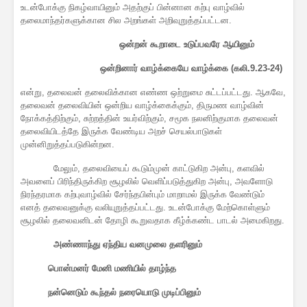
உடன்போக்கு நிகழ்வாயினும் அதற்குப் பின்னான கற்பு வாழ்வில்
தலைமாந்தர்களுக்கான சில அறங்கள் அறிவுறுத்தப்பட்டன.
ஒன்றன் கூறாடை உடுப்பவரே ஆயினும்
ஒன்றினார் வாழ்க்கையே வாழ்க்கை (கலி.9.23-24)
என்று, தலைவன் தலைவிக்கான எண்ண ஒற்றுமை சுட்டப்பட்டது. ஆகவே,
தலைவன் தலைவியின் ஒன்றிய வாழ்க்கைக்கும், திருமண வாழ்வின்
நோக்கத்திற்கும், சுற்றத்தின் உயர்விற்கும், சமூக நலனிற்குமாக தலைவன்
தலைவியிடத்தே இருக்க வேண்டிய அறச் செயல்பாடுகள்
முன்னிறுத்தப்படுகின்றன.
மேலும், தலைவியைப் கூடும்முன் காட்டுகிற அன்பு, களவில்
அவளைப் பிரிந்திருக்கிற சூழலில் வெளிப்படுத்துகிற அன்பு, அவளோடு
நிரந்தரமாக கற்புவாழ்வில் சேர்ந்தபின்பும் மாறாமல் இருக்க வேண்டும்
எனத் தலைவனுக்கு வலியுறுத்தப்பட்டது. உடன்போக்கு மேற்கொள்ளும்
சூழலில் தலைவனிடன் தோழி கூறுவதாக கீழ்க்கண்ட பாடல் அமைகிறது.
அண்ணாந்து ஏந்திய வனமுலை தளரினும்
பொன்மனர் மேனி மணியில் தாழ்ந்த
நன்னெடும் கூந்தல் நரையொடு முடிப்பினும்