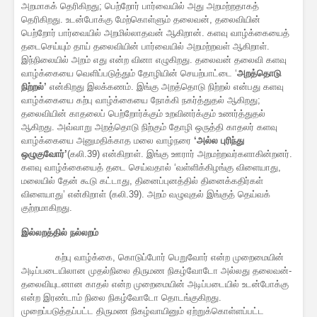
அறமாகக் தெரிகிறது; பெற்றோர் பார்வையில் அது அறமற்றதாகத்
தெரிகிறது. உடன்போக்கு மேற்கொள்ளும் தலைவன், தலைவியின்
பெற்றோர் பார்வையில் அறமில்லாதவன் ஆகிறான். களவு வாழ்க்கையைத்
தடைசெய்யும் தாய் தலைவியின் பார்வையில் அறமற்றவள் ஆகிறாள்.
இந்நிலையில் அறம் எது என்ற வினா எழுகிறது. தலைவன் தலைவி களவு
வாழ்க்கையை வெளிப்படுத்தும் தோழியின் செயற்பாட்டை ‘
அறத்தொடு
நிற்றல்’
என்கிறது இலக்கணம். இங்கு அறத்தொடு நிற்றல் என்பது களவு
வாழ்க்கையை கற்பு வாழ்க்கையை நோக்கி நகர்த்துதல் ஆகிறது;
தலைவியின் காதலைப் பெற்றோர்க்கும் உறவினர்க்கும் உணர்த்துதல்
ஆகிறது. அவ்வாறு அறத்தொடு நிற்கும் தோழி ஒருத்தி காதலர் களவு
வாழ்க்கையை அனுமதிக்காத மலை வாழ்நரை
‘அல்ல புரிந்து
ஒழுகுவோர்’
(கலி.39) என்கிறாள். இங்கு ஊரார் அறமற்றவர்களாகின்றனர்.
களவு வாழ்க்கையைத் தடை செய்வதால் ‘வள்ளிக்கிழங்கு விளையாது,
மலையில் தேன் கூடு கட்டாது, தினைப்புனத்தில் தினைக்கதிர்கள்
விளையாது’ என்கிறாள் (கலி.39). அறம் வழுவுதல் இங்குத் தெய்வக்
குற்றமாகிறது.
இல்லறத்தில் நல்லறம்
கற்பு வாழ்க்கை, கொடுப்போர் பெறுவோர் என்ற முறைமையின்
அடிப்படையிலான முதல்நிலை திருமண நிகழ்வோடோ அல்லது தலைவன்-
தலைவியுடனான காதல் என்ற முறைமையின் அடிப்படையில் உடன்போக்கு
என்ற இரண்டாம் நிலை நிகழ்வோடோ தொடங்குகிறது.
முறைப்படுத்தப்பட்ட திருமண நிகழ்வாயினும் ஏற்றுக்கொள்ளப்பட்ட