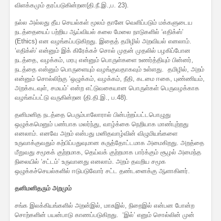
விளக்கமும் தரப்படுகின்றன(தி.நீ.இ.,ப. 23).
நல்ல அல்லது தீய செயல்கள் மூலம் தானே வெளிப்படும் மக்களுடைய
நடத்தையைப் பற்றிய ஆய்வியல் கலை மேலை நாடுகளில் ‘எதிக்ஸ்’
(Ethics) என வழங்கப்படுகிறது. இதைத் தமிழில் அறவியல் எனலாம்.
‘எதிக்ஸ்’ என்னும் இக் கிரேக்கச் சொல் முதன் முதலில் பழகிப்போன
நடத்தை, வழக்கம், மரபு என்னும் பொருள்களை உணர்த்தியும் பின்னர்,
நடத்தை என்னும் பொருளையும் வழங்குவதாகவும் உள்ளது. தமிழில், அறம்
என்னும் சொல்லிற்கு ‘ஒழுக்கம், வழக்கம், நீதி, கடமை ஈகை, புண்ணியம்,
அறக்கடவுள், சமயம்’ என்ற எட்டுவகையான பொருள்கள் பெருவழக்காக
வழங்கப்பட்டு வருகின்றன (தி.தி.இ., ப.48).
தனிமனித நடத்தை பெரும்பாலோரால் பின்பற்றப்பட்டபொழுது
ஒழுக்கமெனும் பண்பாக மலர்ந்து, வாழ்க்கை நெறியாக மாண்புற்றது
எனலாம். எனவே அறம் என்பது மனிதவாழ்வின் விழுமியங்களை
உருவாக்குவதும் கற்பிப்பதுவுமான கருத்தோட்டமாக அமைகிறது. அறத்தை
மீறுவது சமூகக் குற்றமாக, தெய்வக் குற்றமாக பார்க்கும் சூழல் அமைந்த
நிலையில் ‘சட்டம்’ உருவானது எனலாம். அறம் தவறிய சமூக
ஒழுக்கச்செயல்களில் ஈடுபடுவோர் சட்ட தண்டனைக்கு ஆளாகினர்.
தனிமனிதரும் அறமும்
சங்க இலக்கியங்களில் அறன்இல், மாசுஇல், நிறைஇல் என்பன போன்ற
சொற்களின் பயன்பாடு காணப்படுகிறது. ‘இல்’ எனும் சொல்லின் முன்