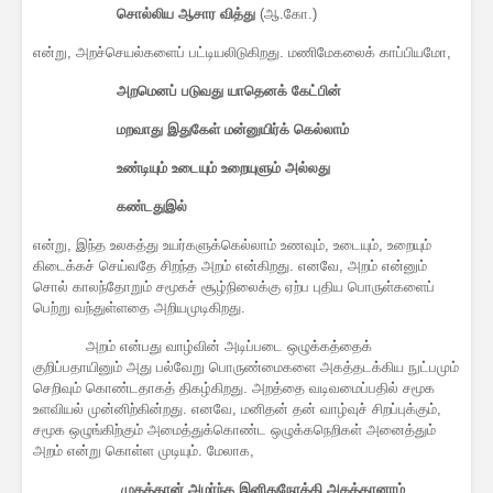
சொல்லிய ஆசார வித்து
(ஆ.கோ.)
என்று, அறச்செயல்களைப் பட்டியலிடுகிறது. மணிமேகலைக் காப்பியமோ,
அறமெனப் படுவது யாதெனக் கேட்பின்
மறவாது இதுகேள் மன்னுயிர்க் கெல்லாம்
உண்டியும் உடையும் உறையுளும் அல்லது
கண்டதுஇல்
என்று, இந்த உலகத்து உயர்களுக்கெல்லாம் உணவும், உடையும், உறையும்
கிடைக்கச் செய்வதே சிறந்த அறம் என்கிறது. எனவே, அறம் என்னும்
சொல் காலந்தோறும் சமூகச் சூழ்நிலைக்கு ஏற்ப புதிய பொருள்களைப்
பெற்று வந்துள்ளதை அறியமுடிகிறது.
அறம் என்பது வாழ்வின் அடிப்படை ஒழுக்கத்தைக்
குறிப்பதாயினும் அது பல்வேறு பொருண்மைகளை அகத்தடக்கிய நுட்பமும்
செறிவும் கொண்டதாகத் திகழ்கிறது. அறத்தை வடிவமைப்பதில் சமூக
உளவியல் முன்னிற்கின்றது. எனவே, மனிதன் தன் வாழ்வுச் சிறப்புக்கும்,
சமூக ஒழுங்கிற்கும் அமைத்துக்கொண்ட ஒழுக்கநெறிகள் அனைத்தும்
அறம் என்று கொள்ள முடியும். மேலாக,
முகத்தான் அமர்ந்த இனிதுநோக்கி அகத்தானாம்