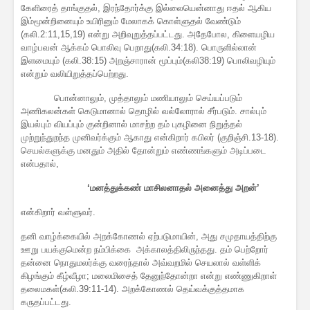
கேளிரைத் தாங்குதல், இரந்தோர்க்கு இல்லையென்னாது ஈதல் ஆகிய
இம்மூன்றினையும் உயிரினும் மேலாகக் கொள்ளுதல் வேண்டும்
(கலி.2:11,15,19) என்று அறிவுறுத்தப்பட்டது. அதேபோல, கிளையழிய
வாழ்பவன் ஆக்கம் பொலிவு பெறாது(கலி.34:18). பொருளில்லான்
இளமையும் (கலி.38:15) அறஞ்சாரான் மூப்பும்(கலி38:19) பொலிவழியும்
என்றும் வலியிறுத்தப்பெற்றது.
பொன்னாலும், முத்தாலும் மணியாலும் செய்யப்படும்
அணிகலன்கள் கெடுமானால் தொழில் வல்லோரால் சீர்படும். சால்பும்
இயல்பும் வியப்பும் குன்றினால் மாசற்ற தம் புகழினை நிறுத்தல்
முற்றுந்துறந்த முனிவர்க்கும் ஆகாது என்கிறார் கபிலர் (குறிஞ்சி.13-18).
செயல்களுக்கு மனதும் அதில் தோன்றும் எண்ணங்களும் அடிப்படை
என்பதால்,
‘மனத்துக்கண் மாசிலனாதல் அனைத்து அறன்’
என்கிறார் வள்ளுவர்.
தனி வாழ்க்கையில் அறக்கோணல் ஏற்படுமாயின், அது சமுதாயத்திற்கு
ஊறு பயக்குமென்ற நம்பிக்கை அக்காலத்திலிருந்தது. தம் பெற்றோர்
தன்னை நொதுமலர்க்கு வரைந்தால் அவ்வறமில் செயலால் வள்ளிக்
கிழங்கும் கீழ்வீழா; மலைமிசைத் தேனுந்தோன்றா என்று எண்ணுகிறாள்
தலைமகள்(கலி.39:11-14). அறக்கோணல் தெய்வக்குத்தமாக
கருதப்பட்டது.