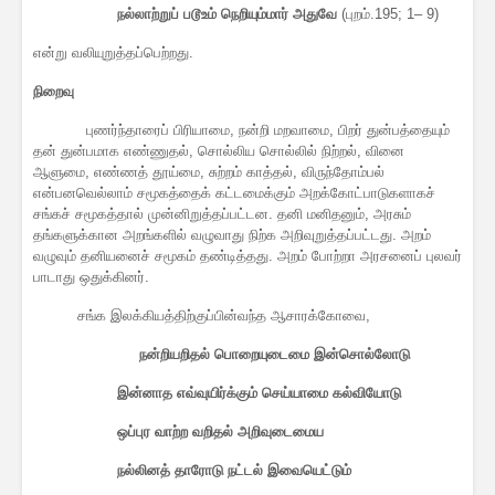
நல்லாற்றுப்
படூஉம்
நெறியும்மார்
அதுவே
(புறம்.195; 1– 9)
என்று வலியுறுத்தப்பெற்றது.
நிறைவு
புணர்ந்தாரைப் பிரியாமை, நன்றி மறவாமை, பிறர் துன்பத்தையும்
தன் துன்பமாக எண்ணுதல், சொல்லிய சொல்லில் நிற்றல், வினை
ஆளுமை, எண்ணத் தூய்மை, சுற்றம் காத்தல், விருந்தோம்பல்
என்பனவெல்லாம் சமூகத்தைக் கட்டமைக்கும் அறக்கோட்பாடுகளாகச்
சங்கச் சமூகத்தால் முன்னிறுத்தப்பட்டன. தனி மனிதனும், அரசும்
தங்களுக்கான அறங்களில் வழுவாது நிற்க அறிவுறுத்தப்பட்டது. அறம்
வழுவும் தனியனைச் சமூகம் தண்டித்தது. அறம் போற்றா அரசனைப் புலவர்
பாடாது ஒதுக்கினர்.
சங்க இலக்கியத்திற்குப்பின்வந்த ஆசாரக்கோவை,
நன்றியறிதல் பொறையுடைமை இன்சொல்லோடு
இன்னாத எவ்வுயிர்க்கும் செய்யாமை கல்வியோடு
ஒப்புர வாற்ற வறிதல் அறிவுடைமைய
நல்லினத் தாரோடு நட்டல் இவையெட்டும்