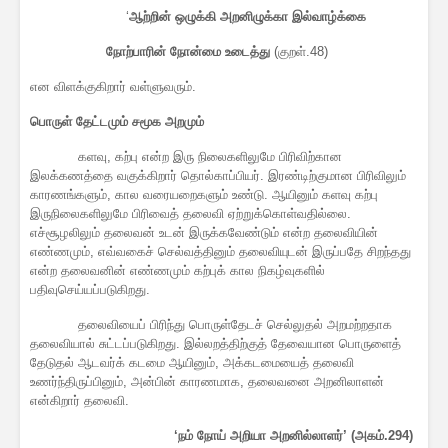
‘
ஆற்றின் ஒழுக்கி அறனிழுக்கா இல்வாழ்க்கை
நோற்பாரின் நோன்மை உடைத்து
(குறள்.48)
என விளக்குகிறார் வள்ளுவரும்.
பொருள் தேட்டமும் சமூக அறமும்
களவு, கற்பு என்ற இரு நிலைகளிலுமே பிரிவிற்கான
இலக்கணத்தை வகுக்கிறார் தொல்காப்பியர். இரண்டிற்குமான பிரிவிலும்
காரணங்களும், கால வரையறைகளும் உண்டு. ஆயினும் களவு கற்பு
இருநிலைகளிலுமே பிரிவைத் தலைவி ஏற்றுக்கொள்வதில்லை.
எச்சூழலிலும் தலைவன் உடன் இருக்கவேண்டும் என்ற தலைவியின்
எண்ணமும், எவ்வகைச் செல்வத்தினும் தலைவியுடன் இருப்பதே சிறந்தது
என்ற தலைவனின் எண்ணமும் கற்புக் கால நிகழ்வுகளில்
பதிவுசெய்யப்படுகிறது.
தலைவியைப் பிரிந்து பொருள்தேடச் செல்லுதல் அறமற்றதாக
தலைவியால் சுட்டப்படுகிறது. இல்லறத்திற்குத் தேவையான பொருளைத்
தேடுதல் ஆடவர்க் கடமை ஆயினும், அக்கடமையைத் தலைவி
உணர்ந்திருப்பினும், அன்பின் காரணமாக, தலைவனை அறனிலாளன்
என்கிறார் தலைவி.
‘நம் நோய் அறியா அறனில்லாளர்’ (அகம்.294)