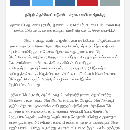
தமிழர் அறக்கோட்பாடுகள்
–
சமூக உளவியல் நோக்கு
முனைவர் ஆ.மணவழகன், இணைப் பேராசிரியர், சமூகவியல், கலை (ம)
பண்பாட்டுப் புலம், உலகத் தமிழாராய்ச்சி நிறுவனம், சென்னை-113.
‘அறம்’ என்பது மனித வாழ்வின் உயர் மதிப்பீடான விழுமியங்களை
உருவாக்குவதாக அமைகிறது. அது மரபினருக்குத் தொடர்ந்து வழிவழி
கற்பிக்கப்படுகிறது. பதினெண்கீழ்க்கணக்கு நூல்களான அற
இலக்கியங்கள், அறத்தை நேரடியாக வலிந்து வலியுறுத்தும் தன்மையைக்
கொண்டுள்ளன. சங்க இலக்கியங்களில் அறம் வலிந்து
வலியுறுத்தப்படுவதில்லை. எனினும், பாடற் கருத்தோடு இயைந்த
அறியுறுத்தல்களாக இருக்கின்றன. அறம் வாழ்வியலோடு இயைந்ததாக,
இன்பமும் பொருளும் அறத்தின் வழிப்பட்டதாக இருக்க
நெறிப்படுத்தப்பட்டது.
புறநிலையில் அரசன், ஆட்சிமுறை போன்றவற்றிற்கான ‘அரசு’ சார்ந்த
அறங்கள் பரவலாகவும் அவற்றோடு, தனிமனித அறமும், அவற்றின்வழி
குடும்ப அறமும் ஆங்காங்கே வலியுறுத்தப்படுகின்றன. அகநிலையில்
மாந்தர்களான தலைவன், தாய் (நற்றாய்+செவிலி) போன்றோரோடு
நேரடியாக ‘அறன்’, அல்லது ‘அறம்’ என்ற சொற்கள் பயின்று வருவதைக்
காணமுடிகிறது. அதேபோல, தலைவி கூற்றாக வரும் பாடல்களிலும் அறன்
எனும் சொல் பயின்று வருகிறது. சமூகக் கட்டமைவிற்கும், செல்நெறிக்கும்