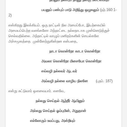
பயனும் பண்பும் பாடு அறிந்து ஒழுகலும்
(நற்.160:1-
2)
என்கிறது இலக்கியம். ஒரு நாட்டின் நில அமைப்போ, இயற்கையில்
அமையப்பெற்ற வளங்களோ அந்நாட்டை நல்லநாடாக முன்னெடுத்துச்
செல்வதில்லை. அந்நாட்டில் வாழும் மனிதர்களின் செயல்களே
அச்சமூகத்தை முன்னேற்றுகின்றன என்பதை,
நாடா கொன்றோ காடா கொன்றோ
அவலா கொன்றோ மிசையோ கொன்றோ
எவ்வழி நல்லவர் ஆடவர்
அவ்வழி நல்லை வாழிய நிலனே
(புறம். 187)
என்று சுட்டுவார் ஔவையார். எனவே,
நல்லது
செய்தல்
ஆற்றீர்
ஆயினும்
அல்லது
செய்தல்
ஓம்புமின்
,
அதுதான்
எல்லோரும்
உவப்பது
,
அன்றியும்