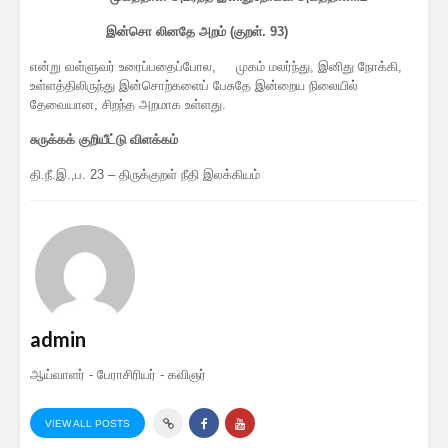
இன்சொ லினதே அறம் (குறள். 93)
என்று வள்ளுவர் உரைப்பதைப்போல, முகம் மலர்ந்து, இனிது நோக்கி,
உள்ளத்திலிருந்து இன்சொற்களைப் பேசுதே இன்றைய நிலையில்
தேவையான, சிறந்த அறமாக உள்ளது.
சுருக்கக் குறியீட்டு விளக்கம்
தி.நீ.இ.,ப. 23 – திருக்குறள் நீதி இலக்கியம்
admin
ஆய்வாளர் - பேராசிரியர் - கவிஞர்
VIEW ALL POSTS