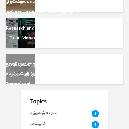
நிற்கின்றனவா கணினித் தமிழ்ப்
பணிகள் – முனைவர் ஆ.மணவழகன்
Research and Publication Ethics
– Dr. A. Manavazhahan
நூலறி புலவன் நுண்ணிதின் கயிறிட்டு
வகுத்த நெறி (தமிழர் கட்டடக்கலை
மேலாண்மை)
Topics
பழந்தமிழர் போரியல்
1
கவிதைகள்
1