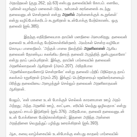
அறமற்றவள் (குறு.262; நற்.63) என்பது தலைவியின் கோபம். எனவே,
‘புலிகள் வழங்கும் மலைகள் பிற்பட உன்மகள் சுரங்களைக் கடந்து
தலைவனுடன் சென்றனள் என்று
அறனில்
அன்னைக்குக் கூறுங்கள்’
என்று வழிப்போக்கரிடம் கூறுகிறாள் உடன்போக்கு மேற்கொண்ட ஒரு
தலைவி (ஐங்.385).
இதற்கு எதிர்நிலையாக தாயின் மனநிலை அமைகிறது. தலைவன்
தலைவி உடன்போக்கு மேற்கொள்கின்றனர். அவர்கள் சென்ற வழியோ
கொடிய பாலைநிலம். ‘அந்தக் பாலை நிலத்தில்
அறனிலாளன்
ஆகிய
தலைவன் தோண்டிய கலங்கிய நீரைத் தலைவி அருந்தித் துன்புறுவாளோ’
என்று தாய் புலம்புகிறாள். இங்கு, தாயின் பார்வையில் தலைவன்
அறனில்லாதவன் ஆகிறான் (அகம்.207). அதேபோல
‘அறனில்லாதவனோடு சென்றாளே’ என்று தலைவி பற்றிப் பிறிதொரு தாய்
கலக்கம் உறுகிறாள் (அகம்.25). இங்குப் பெற்றோரையும் உறவினர்களையும்
பிரித்து தலைவியை அழைத்துச் செல்லும் தலைவன் அறனிலாதவன்
ஆகிறான்.
மேலும், ‘என் மகளை உடன் போக்குச் செல்லக் காரணமான ஊழ் அறம்
அற்றது; அந்த அறனில் ஊழ், காட்டிடை எரியில் வெந்து ஒழிவதாக’ என்று
ஒருதாய் சாபம் இடுகிறார் (ஐங்.376). அதேபோல, தலைவி தலைவனுடன்
உடன் போக்கினை மேற்கொள்கிறாள்; இதனை அறிந்த அன்னை
அறத்தினை வெறுத்துப் பழித்து உரைக்கிறாள் (ஐங்.393).
ஆக, களவு வாழ்க்கையில் உடன்போக்கு என்பது காதலர் பார்வையில்