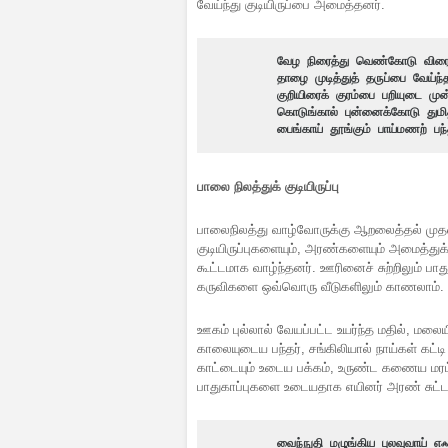
வேய்ந்து குடியிருப்பை அமைத்தனர்.
வேழ நிரைத்து வெண்கோடு விர
தாழை முடித்துத் தருப்பை வேய்ந்
குறியிரைக் குரம்பை பறியுடை முன்
கொடுங்கால் புன்னைக்கோடு துமி
பைங்காய் தூங்கும் பாய்மணற் பந்
பாலை நிலத்துக் குடியிருப்பு
பாலைநிலத்து வாழ்வோருக்கு ஆறலைத்தல் மு
குடியிருப்புகளையும், அரண்களையும் அமைத்துக
கூட்டமாக வாழ்ந்தனர். ஊரினைச் சுற்றிலும்
கருவிகளை ஒவ்வொரு வீடுகளிலும் காணலாம்.
ஊகம் புல்லால் வேயப்பட்ட உயர்ந்த மதில், மல
காலையுடைய பந்தர், சங்கிலியால் நாய்கள் கட்
காட்டையும் உடைய பக்கம், உருண்ட கணைய ம
பாதுகாப்புகளை உடையதாக எயினர் அரண் சுட்டப
வைந்நுதி மழுங்கிய புலவுவாய் எஃ