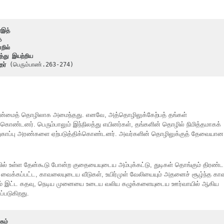
ைஇத்
த
றில்
த்து இயற்றிய
தர் 
(பெரும்பாண்.263-274)
தன்மைத் தொழிலாக அமைந்தது. எனவே, அத்தொழிலுக்கேற்பத் தங்கள்
்கொண்டனர். பெரும்பாலும் இந்நிலத்து எயினர்கள், தங்களின் தொழில் நிமித்தமாகக்
 பாதுகாப்பு அரண்களை ஏற்படுத்திக்கொண்டனர். அவர்களின் தொழிலுக்குத் தேவையான
ையில் உள்ள தேன்கூடு போன்ற குதையையுடைய அம்புக்கட்டு, துடிகள் தொங்கும் திரண்ட
டி வைக்கப்பட்ட, காவலையுடைய வீடுகள், உயிர்முள் வேலியையும் அதனைச் சூழ்ந்த காவ
ரம் இட்ட கதவு, நெடிய முனையை உடைய வலிய கழுக்களையுடைய ஊர்வாயில் ஆகிய
்படுகிறது.
கம்