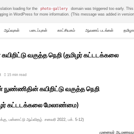
nslation loading for the
domain was triggered too early. This 
photo-gallery
ging in WordPress
for more information. (This message was added in version
ஆய்வுகள்
படைப்புகள்
காட்சியகம்
ஆவணப் படங்கள்
தமிழா
கயிறிட்டு வகுத்த நெறி (தமிழர் கட்டடக்கலை
t
15 min read
் நுண்ணிதின் கயிறிட்டு வகுத்த நெறி
ழர் கட்டடக்கலை மேலாண்மை)
்கு, பன்னாட்டு ஆய்விதழ். சனவரி 2022, பக். 5-12)
முனைவர் ஆ.மணவழ