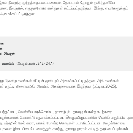
சள் நிறைந்த முற்றத்தையுடையவையும், தோப்புகள் தோறும் தனித்தனியே
 இவற்றில், எருதுகளோடு கன்றுகள் கட்டப்பட்டிருந்தன. இங்கு, ஏணிகளுக்கும்
அமைக்கப்பட்டிருந்தன.
கை
க்
ு அல்குல்
ல் உணவில்
 (பெரும்பாண்.242-247)
்ற அகன்ற களங்கள் வீட்டின் முன்புறம் அமைக்கப்பட்டிருந்தன. அக் களங்கள்
தேர் உருட்டி விளையாடும் அளவில் அகன்றவையாக இருந்தன (பட்டின.20-25).
, கருப்பந்தட்டை, வெள்ளிய மரக்கொம்பு, நாணற்புல், தாழை போன்ற கடற்கரை
ொருள்களைக் கொண்டு உருவாக்கப்பட்டன. இக்குடியிருப்புகளின் வெளிப் பகுதியில் பு
்தது. பந்தரின் மேல் சுரை, பாகல் போன்ற கொடிகள் படரவிடப்பட்டன. வேழக்கோலை
களை இடையிடையே வைத்துக் கலந்து, தாழை நாரால் கட்டித் தருப்பைப் புல்லால்