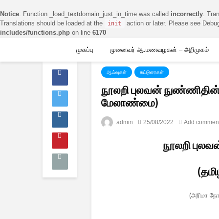
Notice
: Function _load_textdomain_just_in_time was called
incorrectly
. Tra
Translations should be loaded at the
action or later. Please see
Debug
init
includes/functions.php
on line
6170
முகப்பு
முனைவர் ஆ.மணவழகன் – அறிமுகம்
ஆய்வுகள்
கட்டுரைகள்
நூலறி புலவன் நுண்ணிதின் 
மேலாண்மை)
admin
25/08/2022
Add commen
நூலறி புலவன
(தமி
(அரிமா நோக