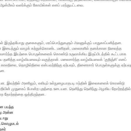
 ஆன்மீகம் வளர்க்கும் கோயில்கள் எனப் பரந்துபட்டவை.
் இருந்தபோது குகைகளும், மரப்பொந்துகளும் அவனுக்குப் பாதுகாப்பளித்தன.
தான் இயைந்தும் வாழக் கற்றுக்கொண்ட மனிதன், மலைகளில் தனக்கான நிலைத்த
சார்ந்த இயற்கை பொருள்களைக் கொண்டு உருவாக்கிய இருப்பிடத்தில் கூட்டமாக
ப தனித்த வாழ்வியலையும் வகுத்தான். மலைசார்ந்த வாழ்வியலைக் ‘குறிஞ்சி’ எனப்
 காலநிலை, தொழில்நிலை என்பவற்றிற்கு ஏற்பவும், திணைசார் பொருள்களுக்கு ஏற்பவு
தன.
னப்பட்டன. இவற்றில் அணிலும், எலியும் உள்நுழையாதபடி ஈந்தின் இலைகளைக் கொண்டு
்றியின் முதுகைப் போன்ற புறத்தை உடையன. நெளிந்து நெளிந்து அழகிய தோற்றத்தில்
்ற தோற்றத்தை ஒத்திருந்தன.
னை பயந்த
்து அன்ன
ஆடாது
உடைகொழுமடல்
கர்