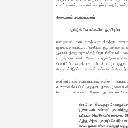
விளக்கங்கள், கலைகள் வளர்க்கும் அரங்குகள்,
திணைசார் குடியிருப்புகள்
குறிஞ்சி நில மக்களின் குடியிருப்பு
மனிதனின் புகலிடமாகத் தொடக்கத்தில் மலைகள
சூழலைத் தன்வயப்படுத்தியும் சூழலுக்குத் 
இருப்பிடத்தை அமைக்கத் தொடங்கினான். மலை
வாழத் தொடங்கிய அவன், வாழும் நிலத்திற்கேற்
பெயரிட்டு அழைத்தான் தமிழன். வாழும் சூழல்,
அவனின் இருப்பிடங்களின் தன்மைகள் அமைந்
குறிஞ்சி நிலக் குடியிருப்புகள் குடில்கள் எ
கூரைகள் வேயப்பட்டிருந்தன. இவை, முள்ளம்பன
வேயப்பட்ட கூரைகள் ஆற்றின் நுண்மணல் போன
நீள் அரை இலவத்து அலங்குசி
பூளை அம் பசுங்காய் புடைவிரித
வரிப்புற அணிலொடு கருப்பை 
ஆற்று அறல் புரையும் வெரிந் 
வேல் தலையன்ன வைநுதி நெடுந