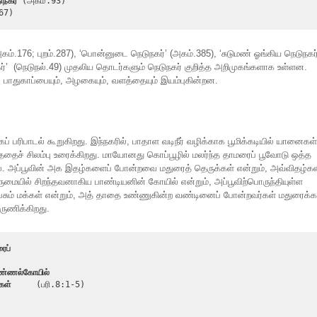
நகர்
67)
ம்.176; புறம்.287), ‘பொன்னுடை நெடுநகர்’ (அகம்.385), ‘சுடுமண் ஓங்கிய நெடுநகர
நகர்’ (நெடுநல்.49) முதலிய தொடர்களும் நெடுநகர் குறித்த அறிமுகங்களாக உள்ளன.
, பாதுகாப்பையும், அழகையும், வளத்தையும் இயம்புகின்றன.
் பரிபாடல் கூறுகிறது. இந்நகரில், பாதாள வடிநீர் வழிக்காக பூமிக்கடியில் யானைகள்
்ததைச் சிலம்பு உரைக்கிறது. மாயோனது கொப்பூழில் மலர்ந்த தாமரைப் பூவோடு ஒத்த
ாடல். அப்பூவின் அக இதழ்களைப் போன்றவை மதுரைத் தெருக்கள் என்றும், அவ்விதழ்க
ுமையில் சிறந்தவனாகிய பாண்டியனின் கோயில் என்றும், அப்பூவிற்பொருந்தியுள்ள
சும் மக்கள் என்றும், அத் தாதை உண்ணுகின்ற வண்டினைப் போன்றவர்கள் மதுரைக்
வருணிக்கிறது.
ைப்
்ணல்கோயில்
ிகள்   
  (பரி.8:1-5)
