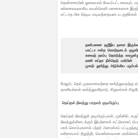
தென்னையின் ஓலையால் வேயப்பட்டவையும், மஞ்
உள்ளவையுமாகிய வயல்வெளி மனைகளாக இருந்தன.
எட்டாத மிக நெடிய வடிவத்தையுடைய குதிர்கள் 
தண்பணை தழீஇய தளரா இருக்
பகட்டா ஈன்ற கொடுநடைக் குழவி
கவைத் தாம்பு தொடுத்த காழூன்ற
ஏணி எய்தா நீள்நெடு மார்பின்
முகடு துமித்து அடுக்கிய பழம்ப
மேலும், நெல் முதலானவற்றை உலர்த்துவதற்கு ஏற
தானியங்கள் உலர்த்துவதோடு, சிறுவர்கள் சிறு
நெய்தல் நிலத்து
பரதவர் குடியிருப்பு
நெய்தல் நிலத்துக் குடியிருப்புகள், மூங்கில்
நிலத்துக்கிடைக்கும் இயற்கைக் கட்டுமானப் ப
மரக் கொம்புகளால் பந்தர் அமைக்கப் பட்டிருந
வரிசையாய் நிறுத்தி, வெண்மையான மரக்கொம்பு