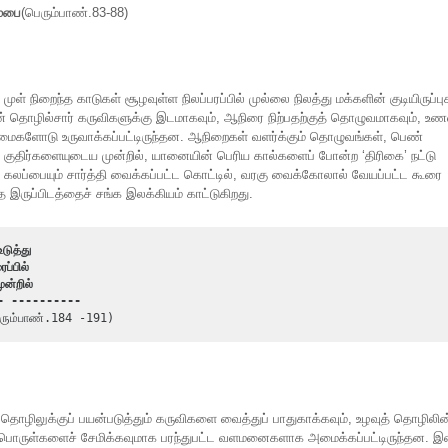
ம்பை
(பெரும்பாண்.83-88)
 முள் நிறைந்த காடுகள் சூழவுள்ள நிலப்பரப்பில் முல்லை நிலத்து மக்களின் குடியிருப்பு
ின் தொழில்சார் கருவிகளுக்கு இடமாகவும், ஆநிரை நிற்பதற்குத் தொழுவமாகவும், உணவ
்மைகளோடு உருவாக்கப்பட்டிருந்தன. ஆநிறைகள் வளர்க்கும் தொழுவங்கள், பெண்
திர்களையுடைய முன்றில், யானையின் பெரிய கால்களைப் போன்ற ‘திரிகை’ நட்டு
ும் கலப்பையும் சார்த்தி வைக்கப்பட்ட கொட்டில், வரகு வைக்கோலால் வேயப்பட்ட கூரை
இருப்பிடத்தைச் சங்க இலக்கியம் காட்டுகிறது.
டுத்து
்பில்
ன்றில்
- ---------- 
ரும்பாண்.184 -191)
் தொழிலுக்குப் பயன்படுத்தும் கருவிகளை வைத்துப் பாதுகாக்கவும், உழவுத் தொழிலின
ைபொருள்களைச் சேமிக்கவுமாக பரந்துபட்ட வளமனைகளாக அமைக்கப்பட்டிருந்தன. 