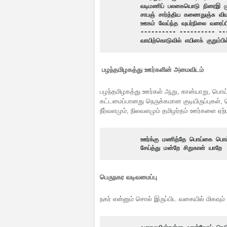
வடிமணிப் பலகையொடு நிரைஇ முட
சாபஞ் சார்த்திய கணைதுஞ்சு வி
ஊகம் வேய்ந்த வுயர்நிலை வரைப்
---------- ---------- --
வாயிற்கொடுவில் எயினக் குறும்பில
பழந்தமிழகத்து ஊர்களின்
அமைவிடம்
பழந்தமிழகத்து ஊர்கள் ஆறு, கான்யாறு, பொய்
கட்டமைப்பானது நெருக்கமான குடியிருப்புகள், தெ
நீர்வளமும், நிலவளமும் தமிழர்தம் ஊர்களை 
ஊர்க்கு மணித்தே பொய்கை பொய்
சேய்த்து மன்றே சிறுகான் யாறே
 
பெருநகர வடிவமைப்பு
நகர் என்னும் சொல் இருப்பிட வகையில் மிகவும்