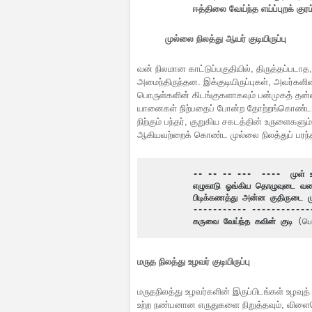
ஈத்திலை வேய்ந்த எய்ப்புறக் குர
முல்லை நிலத்து ஆயர் குடியிருப்பு
வன் நிலமான காட்டுப்பகுதியில், திருத்தப்படாத,
அமைந்திருந்தன. இக்குடியிருப்புகள், அவர்கள
பொருள்களின் கிடங்குகளாகவும் பன்முகத் தன
யானைகள் நிற்பதைப் போன்ற தோற்றங்கொண்ட கு
நிற்கும் பந்தர், குறுகிய சகடத்தின் உருளைகள
ஆகியவற்றைக் கொண்ட முல்லை நிலத்துப் பரந்த 
-- -- -- ---  ----  
முள் உ
எழுகாடு ஓங்கிய தொழுவுடை வரைப
பிடிக்கணத்து அன்ன குதிருடை மு
----------- ------------
கருவை வேய்ந்த கவின் குடி
 (பெ
மருத நில
த்து உழவர் குடியிருப்பு
மருதநிலத்து உழவர்களின் இருப்பிடங்கள் உழவுத
உற்ற நண்பனான எருதுகளை நிறுத்தவும், விள