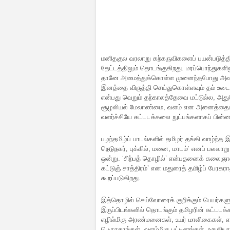
மனிதகுல வரலாறு கற்கருவிகளைப் பயன்படுத்தி
தேட்டத்திலும் தொடங்குகிறது. மரப்பொந்துகளி
தானே அமைத்துக்கொள்ள முனைந்தபோது அவனின் ந
இனத்தை விருத்தி செய்துகொள்ளவும் தம் உடைம
என்பது வெறும் தற்காலத்தேவை மட்டுல்ல, அத
சூழலியல் மேலாண்மை, வளம் என அனைத்தையும் ஆய
வளர்ச்சியே கட்டடக்கலை நுட்பங்களாகப் பின்னா
பழந்தமிழ்ப் பாடல்களில் தமிழர் தங்கி வாழ்ந்த 
நெடுநகர், புக்கில், மனை, மாடம்’ எனப் பலவாற
ஒன்று. ‘சிற்பத் தொழில்’ என்பதனைக் கலைஞானம
கட்டுஞ் சாத்திரம்’ என மதுரைத் தமிழ்ப் பேரக
கூறப்படுகிறது.
இத்தொழில் செய்வோரைக் குறிக்கும் பெயர்க
இருப்பிடங்களில் தொடங்கும் தமிழரின் கட்டட
எழில்மிகு அரண்மனைகள், உயர் மாளிகைகள், எழு
பெருநகரங்கள், வளம்மிகு பட்டினங்கள், உறுத