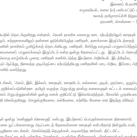
இணைப் பேராசிர
சமூகவியல், கலை (ம) பண்பாட்டுப் ப
உலகத் தமிழாராய்ச்சி நிறு
தரமணி, சென்னை – 1
யதில் தொடங்குகிறது என்றால், அவன் நாகரிக வரலாறு உடை உற்பத்தியிலும் உறையுள்
லும், கற்குகைகளிலும் தன்னை ஒடுக்கியிருந்த மனிதன், தனக்கான இருப்பிடத்தைத்
ாகரிகம் முகிழ்க்கத் தொடங்கியது. மனிதன், சேர்ந்து வாழவும் பாதுகாப்பிற்கும
ைகளைப் பாதுகாக்கவும் இருப்பிடம் என்ற ஒன்று தேவைப்பட்டது. இருப்பிடம் அமைத
ுவொரு வாழ்வியல் முறை; மனிதன் கண்டெடுத்த இயற்கை அறிவியல். இடத்தேர்வு,
்ந்து, நிலைத்த குடியிருப்பை ஏற்படுத்தியது மனிதனின் மரபு அறிவு. இம்மரபு அற
ளில் வளர்ந்தது.
இடங்கள், ‘அகம், இல், இல்லம், உறையுள், உறைவிடம், கல்லளை, குடில், குரம்பை, குறும்பு
ு குறிக்கப்படுகின்றன. தமிழர் வகுத்த அறுபத்து நான்கு கலைகளுள் கட்டடக் கலையும்
் அறுபத்துநான்கின் ஒன்று எனக் குறிப்பிட்டு ‘இல்லமெடுத்தல், கோயில் முதலியன
ராதி விளக்குகிறது. செதுக்குவேலை, கல்வேலை, கற்சிற்ப வேலை என இதற்கு விரிவும்
ளுள் ஒன்று ‘கண்ணுள் வினைஞர்’ என்பது. இயற்கைப் பொருள்களாலான திணைசார்
க்கலை நுட்பங்களானது அடிப்படைத் தேவைக்கான உறையுள் என்பதோடு நின்றுவிடாமல்,
நிலை மாடங்கள், அகல்நெடுந் தெருக்கள், வடிவார்ந்த ஊர்கள், திட்டமிட்ட
ியான கோட்டைகள், ஏற்றமிகு அரண்கள், பயன்மிகு நீர்நிலைகள், விண்ணளக்கும் கலங்