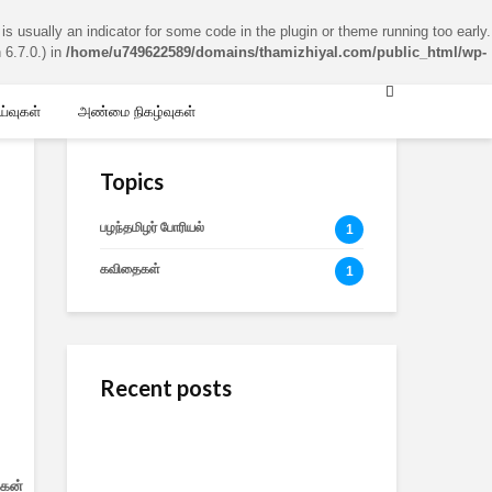
is usually an indicator for some code in the plugin or theme running too early.
 6.7.0.) in
/home/u749622589/domains/thamizhiyal.com/public_html/wp-
ய்வுகள்
அண்மை நிகழ்வுகள்
Topics
பழந்தமிழர் போரியல்
1
கவிதைகள்
1
Recent posts
சமூக ஊடகங்களில்
செயற்கை நுண்ணறிவு:
தொல்தமிழர் அறிவுத்
தமிழும் எதிர்காலவியலும்
தரவு-தணிக்கை-
துறைகள் என்ற
– முனைவர்
உண்மைத்தன்மை –
தலைப்பில் சிறப்புரை
கன்