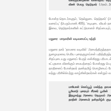
வரைகுயின்றன்ன வான்தோய் நெடு
விண் பொரு நெடுநகர்
 (அகம்.1
போன்ற தொடர்களும், ‘நெல்லுடை நெடுநகர்’ (அக
வரைப்பு’ (பெரும்பாண்.405), ‘கடியுடை வியல் 
இவை, நெடுநகர்களின் கட்டுமானச் சிறப்பையும்
மதுரை மாநக
ரின் வடிவமைப்பு உத்தி
மதுரை நகர் ‘தாமரை வடிவில்’ அமைந்திருந்ததாகப
நுழையுமளவு பெரிய புதைகுழாய்கள் பதித்திருந
சிறப்புடையது மதுரைப் பேரூர் என்கிறது பரிப
உட்புறமாக விளங்கும் மையத்தைப் போன்றது பெர
தாதினைப் போன்றவர் தண்தமிழ் மொழியைப் பே
வந்து பரிசில்பெற்று வாழ்கின்றவர்கள் என்றும் 
மாயோன் கொப்பூழ் மலர்ந்த தாமர
பூவோடு புரையும் சீர்ஊர் பூவின்
இதழகந்து அனைய தெருவம் அண
தாதின் அனையர் நன்தமிழ்க் குட